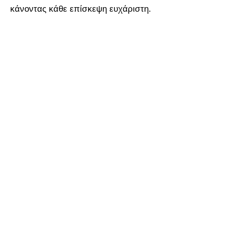
κάνοντας κάθε επίσκεψη ευχάριστη.
Βιωσιμότητα
Στον Θέαλο δεν προσφέρουμε μόνο
νόστιμο φαγητό αλλά και φροντίδα